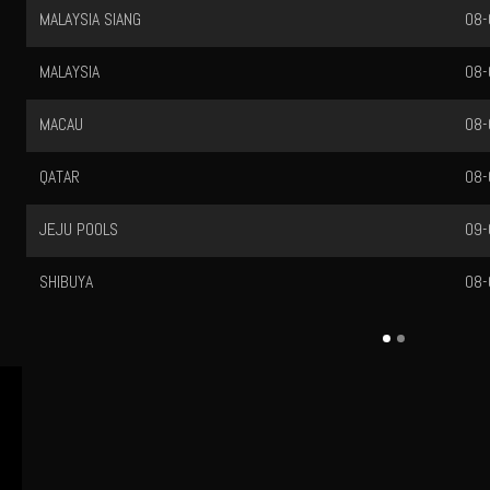
MALAYSIA SIANG
08-
MALAYSIA
08-
MACAU
08-
QATAR
08-
JEJU POOLS
09-
SHIBUYA
08-