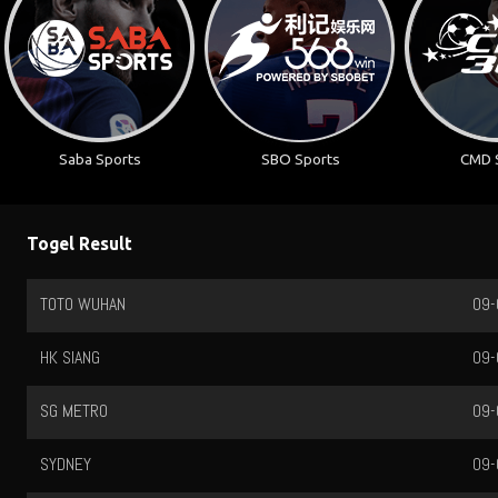
Saba Sports
SBO Sports
CMD 
Togel Result
TOTO WUHAN
09-
HK SIANG
09-
SG METRO
09-
SYDNEY
09-