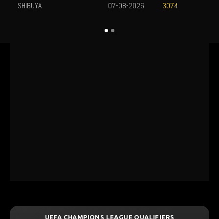
SHIBUYA
07-08-2026
3074
UEFA CHAMPIONS LEAGUE QUALIFIERS