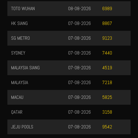
TOTO WUHAN
08-08-2026
6989
HK SIANG
07-08-2026
8867
SG METRO
07-08-2026
9123
SYDNEY
07-08-2026
7440
MALAYSIA SIANG
07-08-2026
4519
MALAYSIA
07-08-2026
7218
MACAU
07-08-2026
5825
QATAR
07-08-2026
3158
JEJU POOLS
07-08-2026
9542