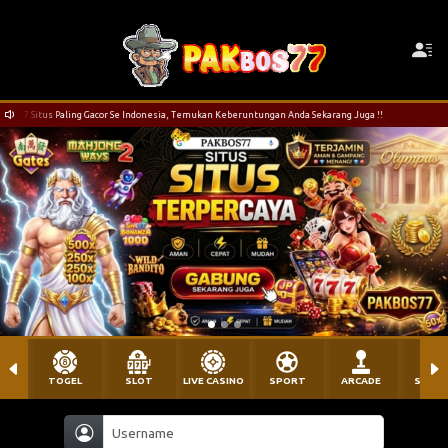
77 Situs Paling Gacor Se Indonesia, Temukan Keberuntungan Anda Sekarang Juga !!
TOGEL
SLOT
LIVE CASINO
SPORT
ARCADE
SABU