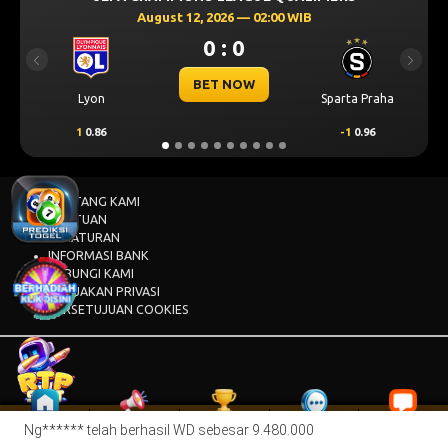
August 12, 2026 — 02:00 WIB
0 : 0
Previous
Next
BET NOW
Lyon
Sparta Praha
1
0.86
-1
0.96
TENTANG KAMI
BANTUAN
PERATURAN
INFORMASI BANK
HUBUNGI KAMI
KEBIJAKAN PRIVASI
PERSETUJUAN COOKIES
BERANDA
Ng****** telah berhasil WD sebesar 9.480.000
PROMOSI
EVENT
CHAT
LIVECHAT