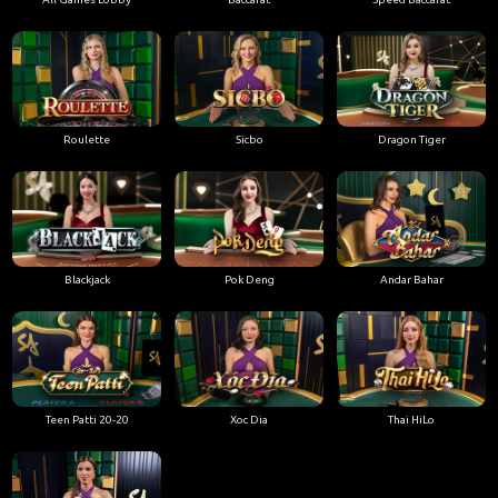
Roulette
Sicbo
Dragon Tiger
Blackjack
Pok Deng
Andar Bahar
Teen Patti 20-20
Xoc Dia
Thai HiLo