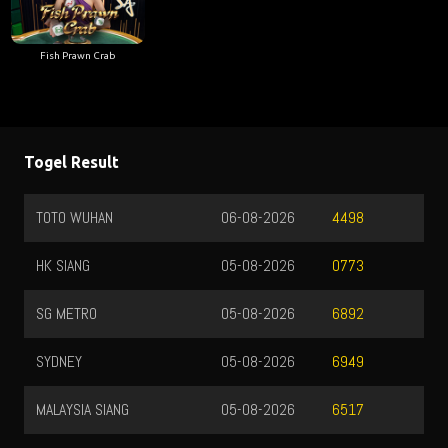
Fish Prawn Crab
Togel Result
TOTO WUHAN
06-08-2026
4498
HK SIANG
05-08-2026
0773
SG METRO
05-08-2026
6892
SYDNEY
05-08-2026
6949
MALAYSIA SIANG
05-08-2026
6517