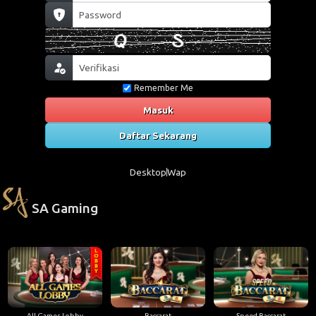
Remember Me
Masuk
Daftar Sekarang
Desktop
Wap
SA Gaming
All Games Lobby
Baccarat
Speed Baccarat