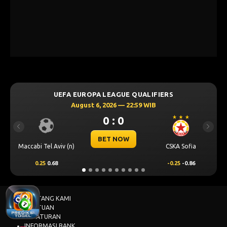
UEFA EUROPA LEAGUE QUALIFIERS
August 6, 2026 — 22:59 WIB
0 : 0
Previous
Next
BET NOW
Maccabi Tel Aviv (n)
CSKA Sofia
0.25
0.68
-0.25
-0.86
TENTANG KAMI
BANTUAN
PERATURAN
INFORMASI BANK