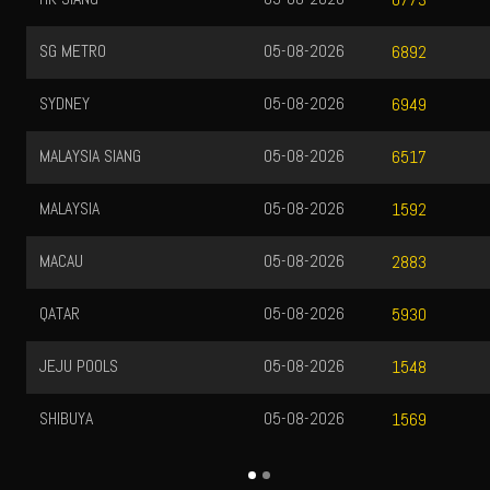
SG METRO
05-08-2026
6892
SYDNEY
05-08-2026
6949
MALAYSIA SIANG
05-08-2026
6517
MALAYSIA
05-08-2026
1592
MACAU
05-08-2026
2883
QATAR
05-08-2026
5930
JEJU POOLS
05-08-2026
1548
SHIBUYA
05-08-2026
1569