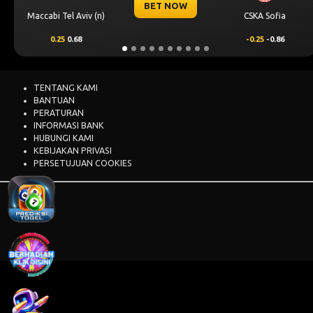
BET NOW
Maccabi Tel Aviv (n)
CSKA Sofia
0.25
0.68
-0.25
-0.86
TENTANG KAMI
BANTUAN
PERATURAN
INFORMASI BANK
HUBUNGI KAMI
KEBIJAKAN PRIVASI
PERSETUJUAN COOKIES