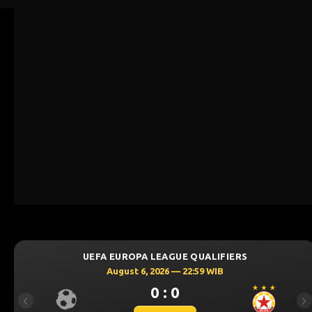
UEFA EUROPA LEAGUE QUALIFIERS
August 6, 2026 — 22:59 WIB
0 : 0
Previous
Ne